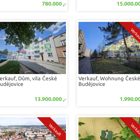
780.000 ,-
15.000.00
erkauf, Dům, vila
České
Verkauf, Wohnung
Česk
udějovice
Budějovice
13.900.000 ,-
1.990.00