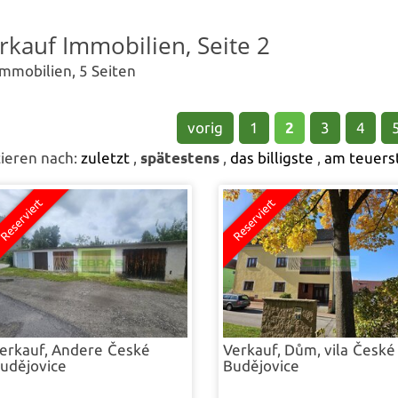
Finde dein neues G
rkauf Immobilien, Seite 2
Immobilien, 5 Seiten
vorig
1
2
3
4
tieren nach:
zuletzt
,
spätestens
,
das billigste
,
am teuers
erkauf, Andere
České
Verkauf, Dům, vila
České
udějovice
Budějovice