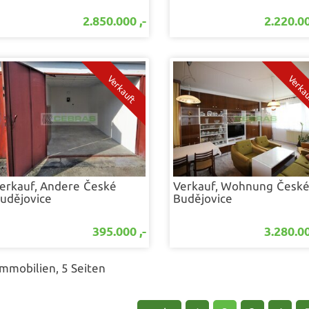
2.850.000 ,-
2.220.00
erkauf, Andere
České
Verkauf, Wohnung
Česk
udějovice
Budějovice
395.000 ,-
3.280.00
Immobilien, 5 Seiten