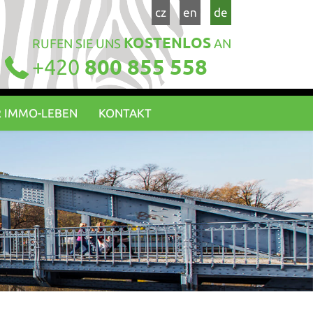
cz
en
de
KOSTENLOS
RUFEN SIE UNS
AN
+420
800 855 558
 IMMO-LEBEN
KONTAKT