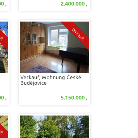
0 ,-
2.400.000 ,-
é
Verkauf, Wohnung
České
Budějovice
0 ,-
5.150.000 ,-