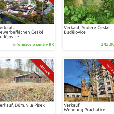
erkauf,
Verkauf, Andere
České
ewerbeflächen
České
Budějovice
udějovice
345.00
informace o ceně v RK
erkauf, Dům, vila
Písek
Verkauf,
Wohnung
Prachatice