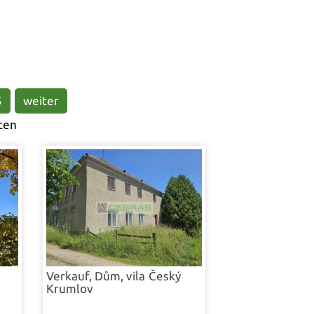
ehäuse
5
weiter
ten
Verkauf, Dům, vila
Český
Krumlov