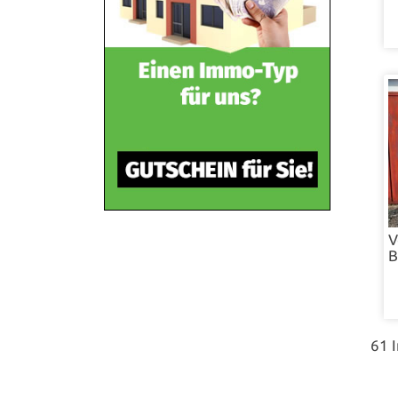
V
B
61 