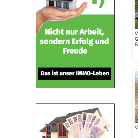
V
G
B
V