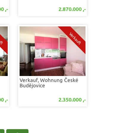
0 ,-
2.870.000 ,-
é
Verkauf, Wohnung
České
Budějovice
0 ,-
2.350.000 ,-