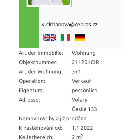
v.cirhanova@cebras.cz
Art der Immobilie:
Wohnung
Objektnummer:
211201CIR
Art der Wohnung:
3+1
Operation:
Verkauf
Eigentum:
persönlich
Adresse:
Volary
Česká 133
Nemovitost byla již prodána
K nastěhování od:
1.1.2022
2
Kellerbereich:
2 m