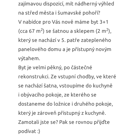
zajímavou dispozicí, mít nádherný výhled
na střed města i šumavské pohoří?
V nabídce pro Vás nově máme byt 3+1
2
2
(cca 67 m
) se šatnou a sklepem (2 m
),
který se nachází v 5. patře zatepleného
panelového domu a je přístupný novým
výtahem.
Byt je velmi pěkný, po částečné
rekonstrukci. Ze vstupní chodby, ve které
se nachází šatna, vstoupíme do kuchyně
i obývacího pokoje, ze kterého se
dostaneme do ložnice i druhého pokoje,
který je zároveň přístupný z kuchyně.
Zamotali jste se? Pak se rovnou přijďte
podívat :)