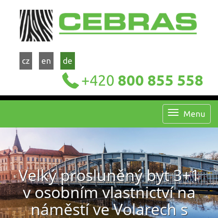
cz
en
de
+420
800 855 558
Menu
Velký prosluněný byt 3+1
v osobním vlastnictví na
náměstí ve Volarech s