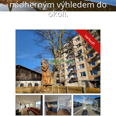
nádherným výhledem do
okolí.