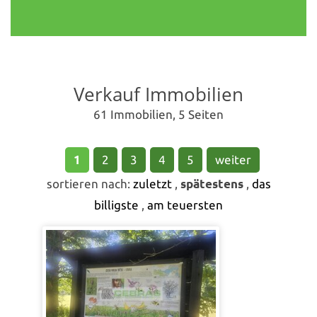
Verkauf Immobilien
61 Immobilien, 5 Seiten
1
2
3
4
5
weiter
sortieren nach:
zuletzt
,
spätestens
,
das
billigste
,
am teuersten