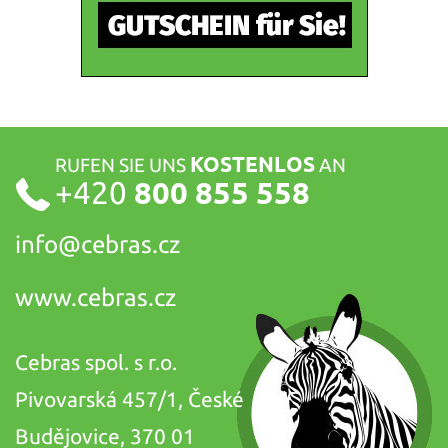
KOSTENLOS
RUFEN SIE UNS
AN
+420
800 855 558
info@
cebras.cz
www.cebras.cz
Cebras spol. s r.o.
Pivovarská 457/1, České
Budějovice, 370 01