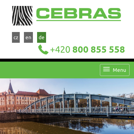
cz
en
de
+420
800 855 558
Menu