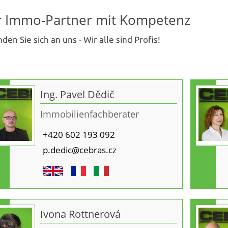
Finde dein neues G
r Immo-Partner mit Kompetenz
en Sie sich an uns - Wir alle sind Profis!
Ing. Pavel Dědič
Immobilienfachberater
+420 602 193 092
p.dedic@cebras.cz
Ivona Rottnerová