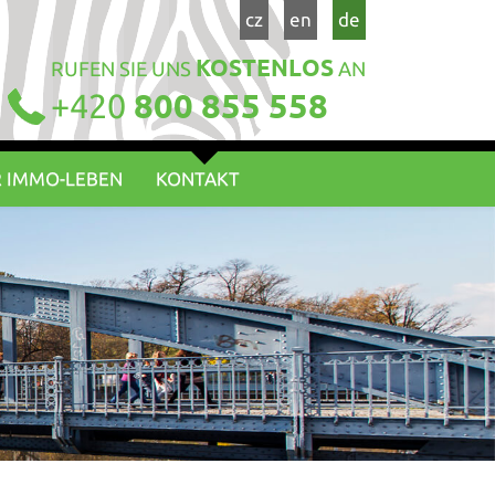
cz
en
de
KOSTENLOS
RUFEN SIE UNS
AN
+420
800 855 558
 IMMO-LEBEN
KONTAKT