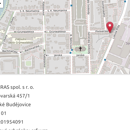
−
AS spol. s r. o.
ovarská 457/1
ké Budějovice
 01
:01954091