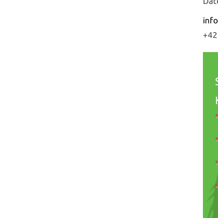
Dat
inf
+42