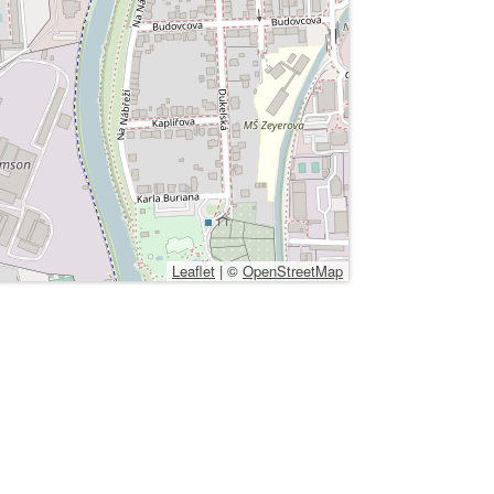
Leaflet
|
©
OpenStreetMap