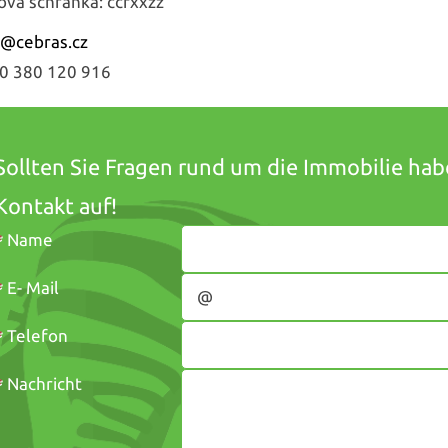
ová schránka: ccfxxzz
o@
cebras.cz
0 380 120 916
Sollten Sie Fragen rund um die Immobilie ha
Kontakt auf!
*
Name
*
E- Mail
*
Telefon
*
Nachricht