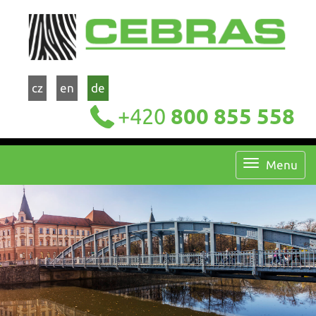
cz
en
de
+420
800 855 558
Menu