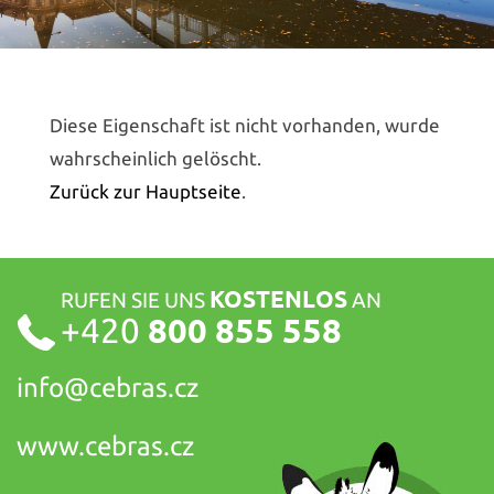
Diese Eigenschaft ist nicht vorhanden, wurde
wahrscheinlich gelöscht.
Zurück zur Hauptseite
.
KOSTENLOS
RUFEN SIE UNS
AN
+420
800 855 558
info@
cebras.cz
www.cebras.cz