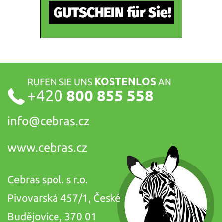
KOSTENLOS
RUFEN SIE UNS
AN
+420
800 855 558
info@
cebras.cz
www.cebras.cz
Cebras spol. s r.o.
Pivovarská 457/1, České
Budějovice, 370 01