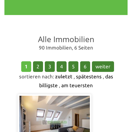
Alle Immobilien
90 Immobilien, 6 Seiten
1
2
3
4
5
6
weiter
sortieren nach:
zuletzt
,
spätestens
,
das
billigste
,
am teuersten