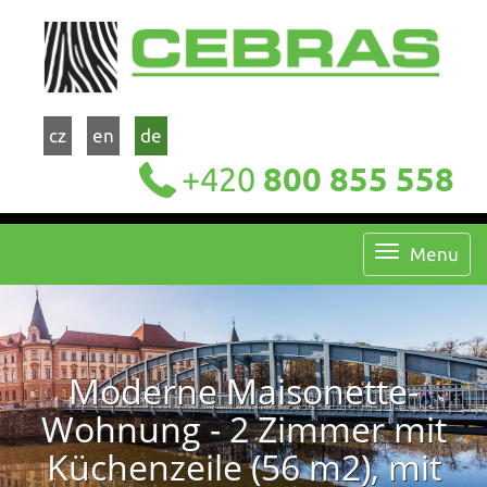
cz
en
de
+420
800 855 558
Menu
Moderne Maisonette-
Wohnung - 2 Zimmer mit
Küchenzeile (56 m2), mit