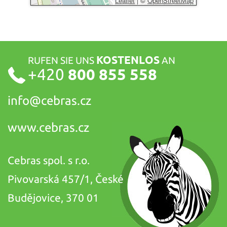
Leaflet
|
©
OpenStreetMap
KOSTENLOS
RUFEN SIE UNS
AN
+420
800 855 558
info@
cebras.cz
www.cebras.cz
Cebras spol. s r.o.
Pivovarská 457/1, České
Budějovice, 370 01