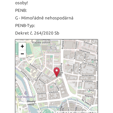
osoby!
PENB:
G - Mimořádně nehospodárná
PENB-Typ:
Dekret č. 264/2020 Sb
+
−
?