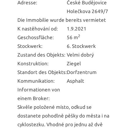
Adresse:
České Budějovice
Holečkova 2649/7
Die Immobilie wurde bereits vermietet
K nastěhování od:
1.9.2021
2
Geschossfläche:
56 m
Stockwerk:
6. Stockwerk
Zustand des Objekts:
Velmi dobrý
Konstruktion:
Ziegel
Standort des Objekts:
Dorfzentrum
Kommunikation:
Asphalt
Informationen von
einem Broker:
Skvěle položené místo, odkud se
dostanete pohodlně pěšky do města i na
cyklostezku. Vhodné pro jednu až dvě