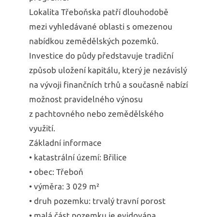
Lokalita Třeboňska patří dlouhodobě
mezi vyhledávané oblasti s omezenou
nabídkou zemědělských pozemků.
Investice do půdy představuje tradiční
způsob uložení kapitálu, který je nezávislý
na vývoji finančních trhů a současně nabízí
možnost pravidelného výnosu
z pachtovného nebo zemědělského
využití.
Základní informace
• katastrální území: Břilice
• obec: Třeboň
• výměra: 3 029 m²
• druh pozemku: trvalý travní porost
• malá část pozemku je evidována