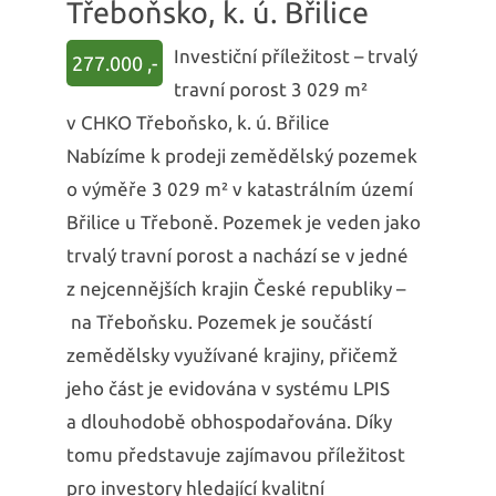
Třeboňsko, k. ú. Břilice
Investiční příležitost – trvalý
277.000 ,-
travní porost 3 029 m²
v CHKO Třeboňsko, k. ú. Břilice
Nabízíme k prodeji zemědělský pozemek
o výměře 3 029 m² v katastrálním území
Břilice u Třeboně. Pozemek je veden jako
trvalý travní porost a nachází se v jedné
z nejcennějších krajin České republiky –
na Třeboňsku. Pozemek je součástí
zemědělsky využívané krajiny, přičemž
jeho část je evidována v systému LPIS
a dlouhodobě obhospodařována. Díky
tomu představuje zajímavou příležitost
pro investory hledající kvalitní