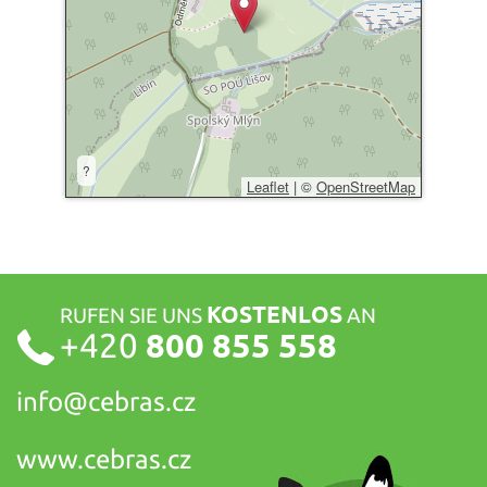
?
Leaflet
|
©
OpenStreetMap
KOSTENLOS
RUFEN SIE UNS
AN
+420
800 855 558
info@
cebras.cz
www.cebras.cz