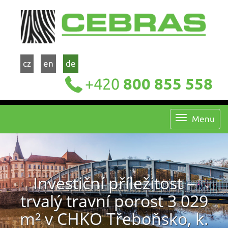
cz
en
de
+420
800 855 558
Menu
Investiční příležitost –
trvalý travní porost 3 029
m² v CHKO Třeboňsko, k.