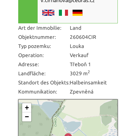
v.cirhanova@cebras.cz
Art der Immobilie:
Land
Objektnummer:
260604CIR
Typ pozemku:
Louka
Operation:
Verkauf
Adresse:
Třeboň 1
2
Landfläche:
3029 m
Standort des Objekts:
Halbeinsamkeit
Kommunikation:
Zpevněná
+
−