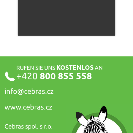
KOSTENLOS
RUFEN SIE UNS
AN
+420
800 855 558
info@
cebras.cz
www.cebras.cz
Cebras spol. s r.o.