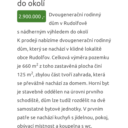
do okolí
Dvougenerační rodinný
2.900.000 ,-
dům v Rudolfově
s nádherným výhledem do okolí
K prodeji nabízíme dvougenerační rodinný
dům, který se nachází v klidné lokalitě
obce Rudolfov. Celková výměra pozemku
2
je 660 m
z toho zastavěná plocha činí
2
125 m
, zbylou část tvoří zahrada, která
se převážně nachází za domem. Horní byt
je stavebně oddělen na úrovni prvního
schodiště, dům lze tudíž rozdělit na dvě
samostatné bytové jednotky. V prvním
patře se nachází kuchyň s jídelnou, pokoj,
obývací místnost a koupelna s wc.