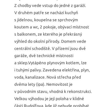
Z chodby vede vstup do jedné z garáží.
V druhém patře se nachází kuchyň
s jídelnou, koupelna se sprchovým
koutem a wc, 2 pokoje, obývací místnost
s balkonem, ze kterého je překrásný
výhled do okolní přírody. Domem vede
centrální schodiště. V přízemí jsou dvě
garáže, dvě technické místnosti
a sklep.Vytápěno plynovým kotlem, lze
i tuhými palivy. Zavedena elektřina, plyn,
voda, kanalizace. Nová střecha před
dvěma lety (ipa). Nemovitost je
v původním stavu, vhodná k rekonstrukci.
Velkou výhodou je její poloha v klidné
části Rudolfova, kde již nebude probíhat