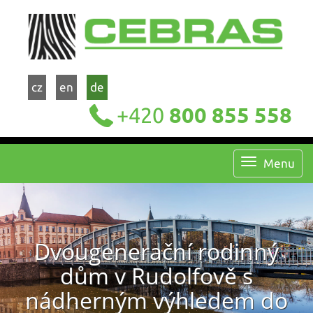
cz
en
de
+420
800 855 558
Menu
Dvougenerační rodinný
dům v Rudolfově s
nádherným výhledem do